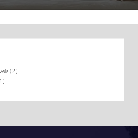
is ( 2 )
 )