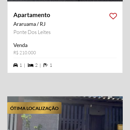
Apartamento
Araruama / RJ
Ponte Dos Leites
Venda
R$ 210.000
1 vagas na garagem
2 dormiórios
1 banheiros
1 |
2 |
1
ÓTIMA LOCALIZAÇÃO