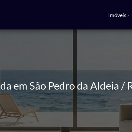
Imóveis ›
da em São Pedro da Aldeia / 