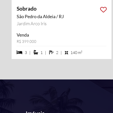
Sobrado
São Pedro da Aldeia / RJ
Jardim Arco Iris
Venda
R$ 399.000
3 dormiórios
1 suítes
2 banheiros
3 |
1 |
2 |
140 m²