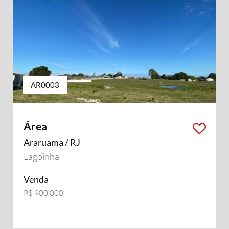
AR0003
Área
Araruama / RJ
Lagoinha
Venda
R$ 900.000