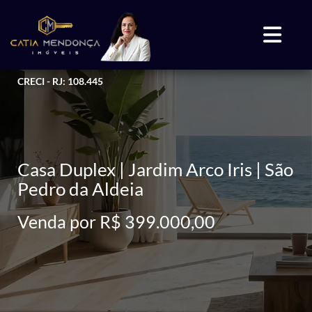
CRECI - RJ: 108.445
Casa Duplex | Jardim Arco Iris | São
Pedro da Aldeia
Venda por R$ 399.000,00